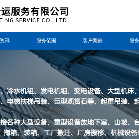
资讯
服务范围
客户案例
服