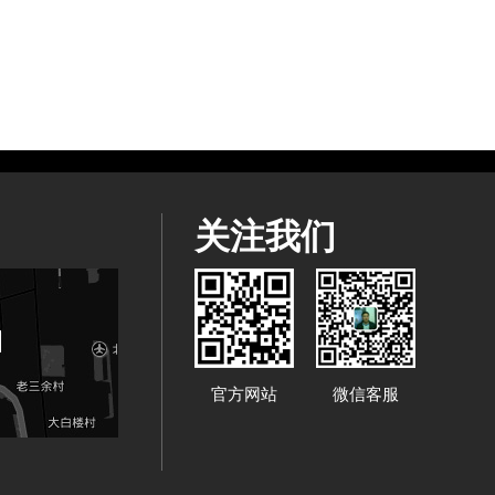
关注我们
官方网站
微信客服